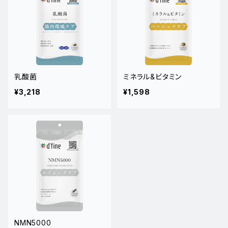
乳酸菌
ミネラル&ビタミン
¥3,218
¥1,598
NMN5000