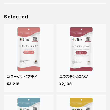
睡眠・疲れ
２個15％オフ
Selected
美容・年齢ケア
血管・めぐり
コラーゲンペプチド
エラスチン＆GABA
¥3,218
¥2,138