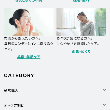
なんとなくの不調
睡眠・疲れ
内側から整えたい方へ。
めぐりが気になる方へ。
毎日のコンディションに寄り添う
しなやかさを意識したケア。
ケア。
血管・めぐり
美容・年齢ケア
CATEGORY
通常購入
なんとなくの疲れ
オトク定期便