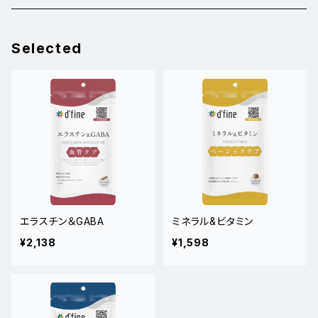
睡眠・疲れ
２個15％オフ
Selected
美容・年齢ケア
血管・めぐり
エラスチン＆GABA
ミネラル&ビタミン
¥2,138
¥1,598