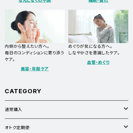
なんとなくの不調
睡眠・疲れ
内側から整えたい方へ。
めぐりが気になる方へ。
毎日のコンディションに寄り添う
しなやかさを意識したケア。
ケア。
血管・めぐり
美容・年齢ケア
CATEGORY
通常購入
なんとなくの疲れ
オトク定期便