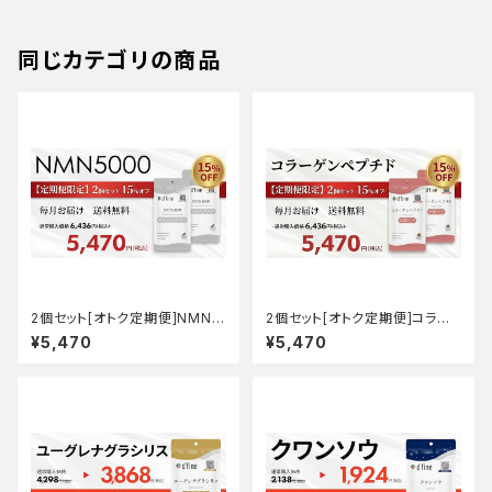
同じカテゴリの商品
2個セット[オトク定期便]NMN5
2個セット[オトク定期便]コラー
000
ゲンペプチド
¥5,470
¥5,470