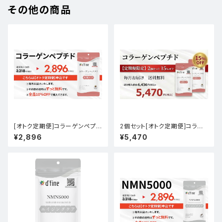
その他の商品
[オトク定期便]コラーゲンペプチ
2個セット[オトク定期便]コラー
ド
ゲンペプチド
¥2,896
¥5,470