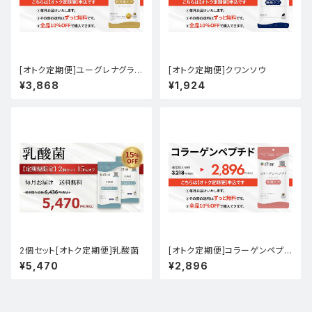
[オトク定期便]ユーグレナグラシ
[オトク定期便]クワンソウ
リス
¥3,868
¥1,924
2個セット[オトク定期便]乳酸菌
[オトク定期便]コラーゲンペプチ
ド
¥5,470
¥2,896