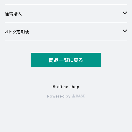
通常購入
なんとなくの疲れ
オトク定期便
睡眠・疲れ
２個15％オフ
商品一覧に戻る
美容・年齢ケア
血管・めぐり
© d'fine shop
Powered by