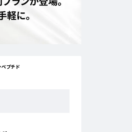
ンペプチド
。