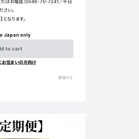
はお電話（0566-70-7241／平日
ください。
】となります。
to Japan only
d to cart
にお住まいの方向け
通報する