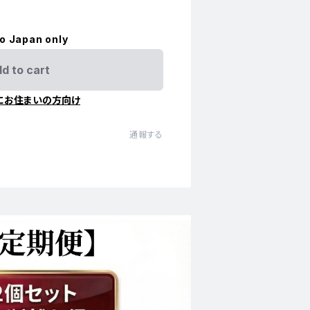
to Japan only
d to cart
にお住まいの方向け
通報する