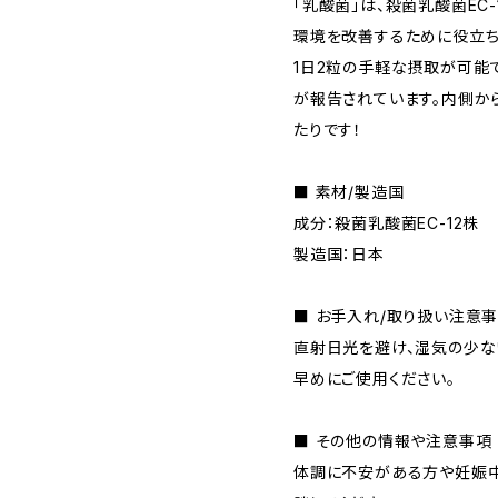
「乳酸菌」は、殺菌乳酸菌EC
環境を改善するために役立ち
1日2粒の手軽な摂取が可能
が報告されています。内側か
たりです！
■ 素材/製造国
成分：殺菌乳酸菌EC-12株
製造国：日本
■ お手入れ/取り扱い注意
直射日光を避け、湿気の少な
早めにご使用ください。
■ その他の情報や注意事項
体調に不安がある方や妊娠中