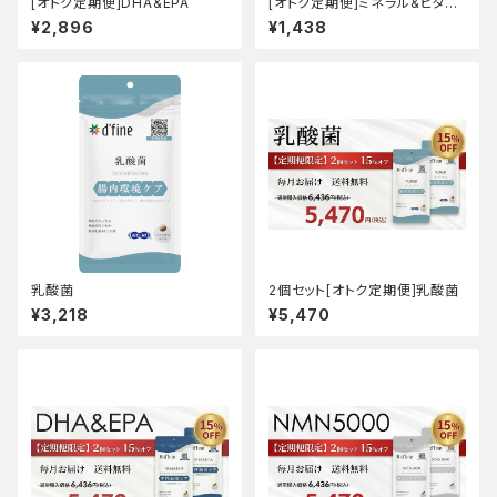
[オトク定期便]DHA&EPA
[オトク定期便]ミネラル&ビタミ
ン
¥2,896
¥1,438
乳酸菌
2個セット[オトク定期便]乳酸菌
¥3,218
¥5,470