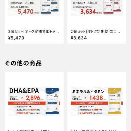
2個セット[オトク定期便]DHA&
2個セット[オトク定期便]エラス
EPA
チン＆GABA
¥5,470
¥3,634
その他の商品