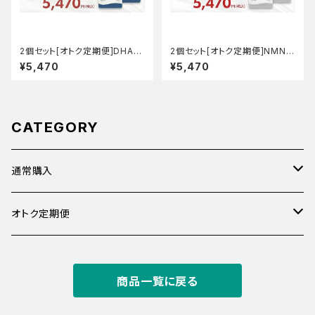
2個セット[オトク定期便]DHA&
2個セット[オトク定期便]NMN5
EPA
000
¥5,470
¥5,470
CATEGORY
通常購入
なんとなくの疲れ
オトク定期便
睡眠・疲れ
２個15％オフ
商品一覧に戻る
美容・年齢ケア